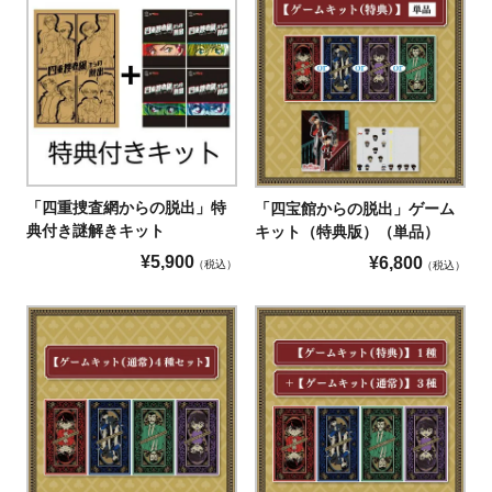
「四重捜査網からの脱出」特
「四宝館からの脱出」ゲーム
典付き謎解きキット
キット（特典版）（単品）
¥
5,900
¥
6,800
税込
税込