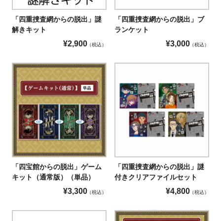
「四重捜査網からの脱出」謎
「四重捜査網からの脱出」ブ
解きキット
ランケット
¥
2,900
¥
3,000
税込
税込
「四重捜査網からの脱出」謎
「四宝館からの脱出」ゲーム
付きクリアファイルセット
キット（通常版）（単品）
¥
4,800
¥
3,300
税込
税込