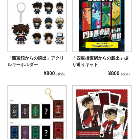
「四宝館からの脱出」アクリ
「四重捜査網からの脱出」振
ルキーホルダー
り返りキット
¥
800
¥
800
税込
税込