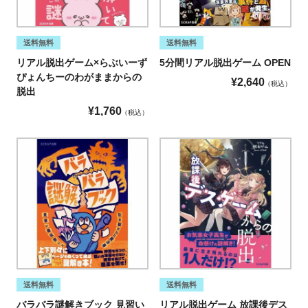
送料無料
送料無料
リアル脱出ゲーム×らぶいーず
5分間リアル脱出ゲーム OPEN
ぴょんちーのわがままからの
¥
2,640
税込
脱出
¥
1,760
税込
送料無料
送料無料
バラバラ謎解きブック 見習い
リアル脱出ゲーム 放課後デス