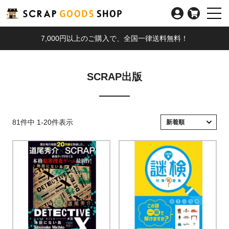
7,000円以上のご購入で、全国一律送料無料！
SCRAP出版
81
件中
1
-
20
件表示
新着順