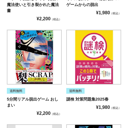
魔法使いと引き裂かれた魔法
ゲームからの脱出
書
¥
1,980
税込
¥
2,200
税込
送料無料
送料無料
5分間リアル脱出ゲーム おし
謎検 対策問題集2025春
まい
¥
1,980
税込
¥
2,200
税込