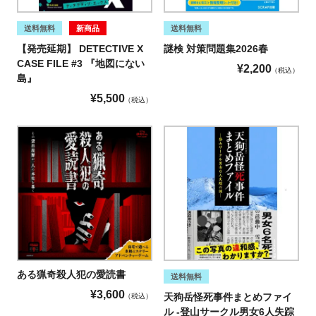
送料無料
新商品
送料無料
【発売延期】
DETECTIVE X
謎検 対策問題集2026春
CASE FILE #3 『地図にない
¥
2,200
税込
島』
¥
5,500
税込
ある猟奇殺人犯の愛読書
送料無料
¥
3,600
天狗岳怪死事件まとめファイ
税込
ル -登山サークル男女6人失踪