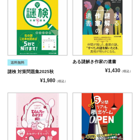
ある謎解き作家の遺書
送料無料
¥
1,430
謎検 対策問題集2025秋
税込
¥
1,980
税込