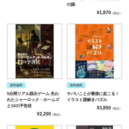
の謎-
¥
1,870
税込
送料無料
送料無料
5分間リアル脱出ゲーム 失わ
ヤバいことが最後に起こる！
れたシャーロック・ホームズ
イラスト謎解きパズル
と10の予告状
¥
3,850
税込
¥
2,200
税込