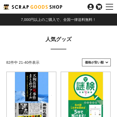
7,000円以上のご購入で、全国一律送料無料！
人気グッズ
82
件中
21
-
40
件表示
価格が安い順