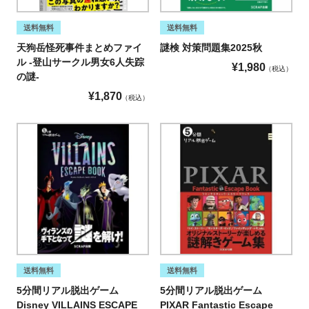
送料無料
送料無料
天狗岳怪死事件まとめファイ
謎検 対策問題集2025秋
ル -登山サークル男女6人失踪
¥
1,980
税込
の謎-
¥
1,870
税込
送料無料
送料無料
5分間リアル脱出ゲーム
5分間リアル脱出ゲーム
Disney VILLAINS ESCAPE
PIXAR Fantastic Escape