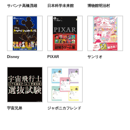
サバンナ高橋茂雄
日本科学未来館
博物館明治村
Disney
PIXAR
サンリオ
宇宙兄弟
ジャポニカフレンド