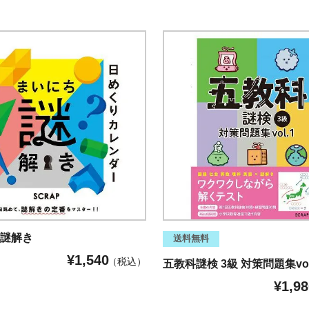
ち謎解き
送料無料
¥
1,540
税込
五教科謎検 3級 対策問題集vol
¥
1,98