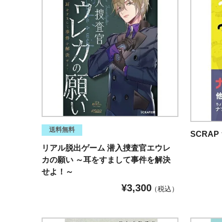
送料無料
SCRA
リアル脱出ゲーム 潜入捜査官エウレ
カの願い ～耳をすまして事件を解決
せよ！～
¥
3,300
税込