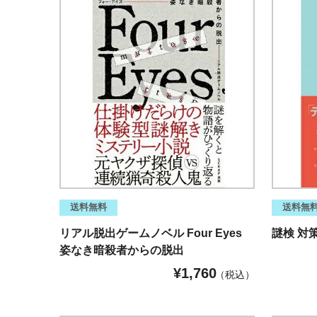
送料無料
送料無
リアル脱出ゲームノベル Four Eyes
謎検 対
姿なき暗殺者からの脱出
¥
1,760
税込