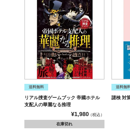
送料無料
送料無
リアル捜査ゲームブック 帝國ホテル
謎検 対
支配人の華麗なる推理
¥
1,980
税込
在庫切れ