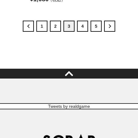
1
2
3
4
5
Tweets by realdgame