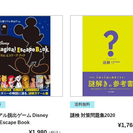
料
送料無料
ル脱出ゲーム Disney
謎検 対策問題集2020
 Escape Book
¥
1,76
¥
1,980
税込