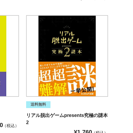
送料無料
リアル脱出ゲームpresents究極の謎本
2
0
税込
¥
1,760
税込