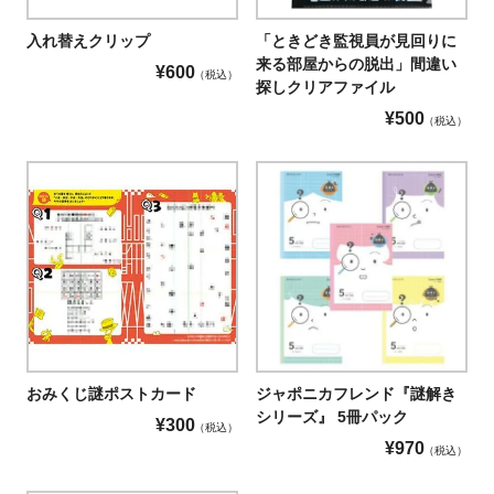
入れ替えクリップ
「ときどき監視員が見回りに
来る部屋からの脱出」間違い
¥
600
税込
探しクリアファイル
¥
500
税込
おみくじ謎ポストカード
ジャポニカフレンド『謎解き
シリーズ』 5冊パック
¥
300
税込
¥
970
税込