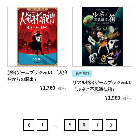
脱出ゲームブックvol.1 「人狼
送料無料
村からの脱出」
リアル脱出ゲームブックvol.1
¥
1,760
「ルネと不思議な箱」
税込
¥
1,980
税込
1
…
5
6
7