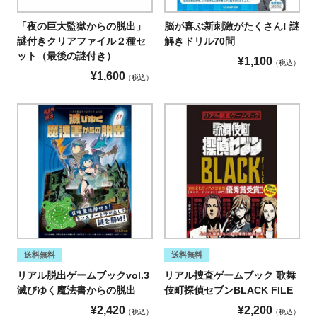
「夜の巨大監獄からの脱出」
脳が喜ぶ新刺激がたくさん! 謎
謎付きクリアファイル２種セ
解きドリル70問
ット（最後の謎付き）
¥
1,100
税込
¥
1,600
税込
送料無料
送料無料
リアル脱出ゲームブックvol.3
リアル捜査ゲームブック 歌舞
滅びゆく魔法書からの脱出
伎町探偵セブンBLACK FILE
¥
2,420
¥
2,200
税込
税込