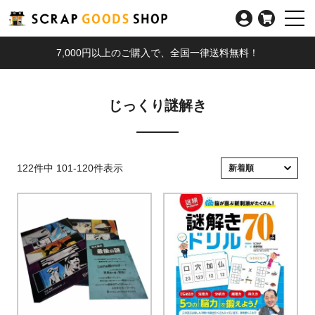
7,000円以上のご購入で、全国一律送料無料！
じっくり謎解き
122
件中
101
-
120
件表示
新着順