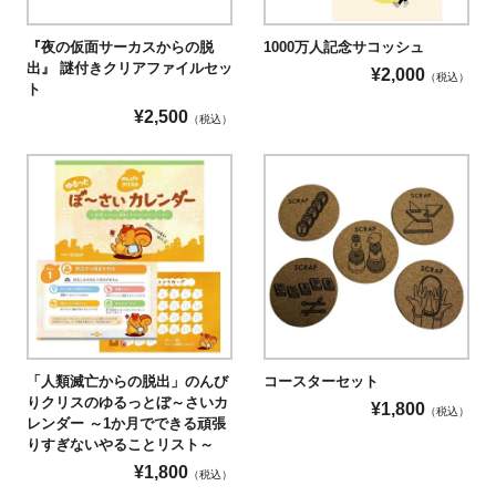
『夜の仮面サーカスからの脱
1000万人記念サコッシュ
出』 謎付きクリアファイルセッ
¥
2,000
（税込）
ト
¥
2,500
（税込）
「人類滅亡からの脱出」のんび
コースターセット
りクリスのゆるっとぼ～さいカ
¥
1,800
（税込）
レンダー ～1か月でできる頑張
りすぎないやることリスト～
¥
1,800
（税込）