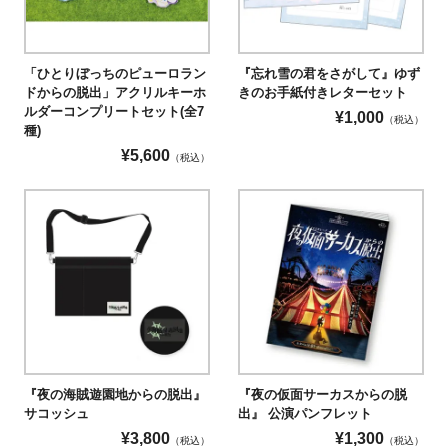
「ひとりぼっちのピューロラン
『忘れ雪の君をさがして』ゆず
ドからの脱出」アクリルキーホ
きのお手紙付きレターセット
ルダーコンプリートセット(全7
¥
1,000
（税込）
種)
¥
5,600
（税込）
『夜の海賊遊園地からの脱出』
『夜の仮面サーカスからの脱
サコッシュ
出』 公演パンフレット
¥
3,800
¥
1,300
（税込）
（税込）