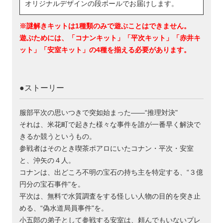
オリジナルデザインの段ボールでお届けします。
※謎解きキットは1種類のみで遊ぶことはできません。
遊ぶためには、「コナンキット」「平次キット」「赤井キ
ット」「安室キット」の4種を揃える必要があります。
●ストーリー
服部平次の思いつきで突如始まった——“推理対決"
それは、米花町で起きた様々な事件を誰が一番早く解決で
きるか競うというもの。
参戦者はそのとき喫茶ポアロにいたコナン・平次・安室
と、沖矢の４人。
コナンは、出どころ不明の宝石の持ち主を特定する、“３億
円分の宝石事件"を。
平次は、無料で水質調査をする怪しい人物の目的を突き止
める、“偽水道局員事件"を。
小五郎の弟子として参戦する安室は、頼んでもいないプレ