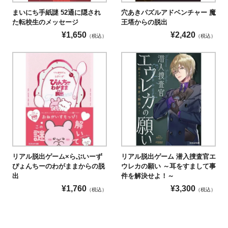
まいにち手紙謎 52通に隠され
穴あきパズルアドベンチャー 魔
た転校生のメッセージ
王塔からの脱出
¥
1,650
¥
2,420
（税込）
（税込）
リアル脱出ゲーム×らぶいーず
リアル脱出ゲーム 潜入捜査官エ
ぴょんちーのわがままからの脱
ウレカの願い ～耳をすまして事
出
件を解決せよ！～
¥
1,760
¥
3,300
（税込）
（税込）