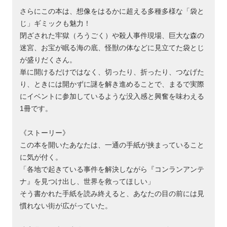
さらにこの本は、想像をはるかに超える多種多様な「袋と
じ」ギミックも魅力！
閉ざされた牢獄（ろうごく）や殺人事件現場、巨大な森の
迷宮、お宝が眠る海の底、怪獣の体などに見立てた袋とじ
が盛りだくさん。
単に開けるだけではなく、切ったり、折ったり、つなげた
り、ときには開かずに謎を解き進めることで、まるで実際
にイベントに参加しているような没入感と興奮を味わえる
1冊です。
《ストーリー》
この本を開いたあなたは、一通の手紙が挟まっていること
に気が付く。
「各地で起きている事件を解決しながら『コンランアンテ
ナ』を見つけ出し、世界を救ってほしい」
そう書かれた手紙を読み終えると、あなたの目の前には見
慣れない街が広がっていた。