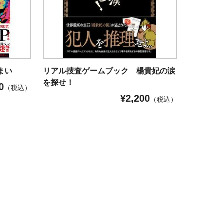
まい
リアル捜査ゲームブック 楊貴妃の涙
を探せ！
0
（税込）
¥
2,200
（税込）