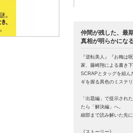
仲間が残した、最期
真相が明らかにな
『逆転美人』『お梅は
家、藤崎翔による書き
SCRAPとタッグを組
ギを握る異色のミステ
「出題編」で提示された
たら「解決編」へ。
細部まで読み解いた先
《ストーリー》