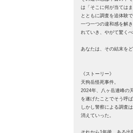
は「そこに何が当ては
とともに調査を追体験
一つ一つの違和感を解
れていき、やがて驚く
あなたは、その結末を
《ストーリー》
天狗岳怪死事件。
2024年、八ヶ岳連峰
を遂げたことでそう呼
しかし警察による調査
消えていった。
それから1年後、ある出