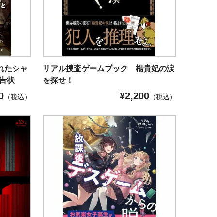
れたシャ
リアル捜査ゲームブック 楊貴妃の涙
告状
を探せ！
0
¥
2,200
（税込）
（税込）