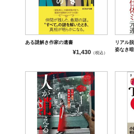
ある謎解き作家の遺書
リアル脱出
姿なき
¥
1,430
（税込）