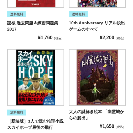
送料無料
送料無料
謎検 過去問題＆練習問題集
10th Anniversary リアル脱出
2017
ゲームのすべて
¥
1,760
¥
2,200
税込
税込
大人の謎解き絵本 「幽霊城か
送料無料
らの脱出」
［新装版］3人で読む推理小説
¥
1,650
スカイホープ最後の飛行
税込