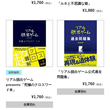
¥
1,760
「ルネと不思議な箱」
税込
¥
1,980
税込
「リアル脱出ゲーム公式過去
送料無料
問題集」
リアル脱出ゲーム
¥
1,760
presents「究極のクロスワー
税込
ド本」
在庫切れ
¥
1,760
税込
在庫切れ