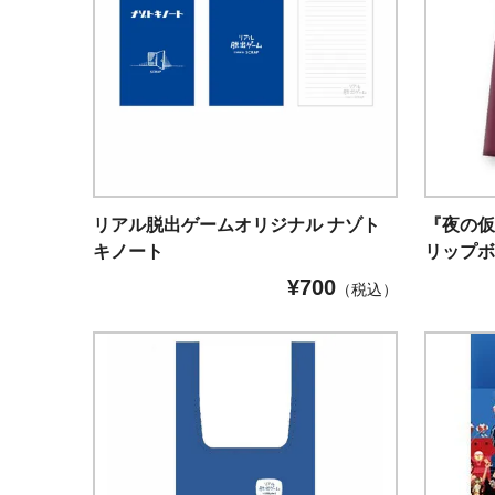
リアル脱出ゲームオリジナル ナゾト
『夜の仮
キノート
リップ
¥
700
（税込）