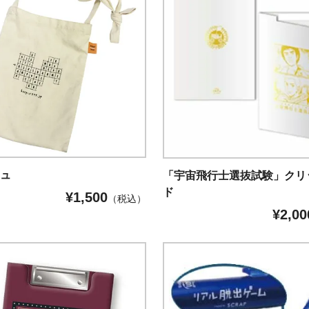
シュ
「宇宙飛行士選抜試験」クリ
ド
¥
1,500
（税込）
¥
2,00