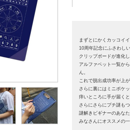
まずとにかくカッコイ
10周年記念にふさわし
クリップボードが進化
アルファベット一覧から
ん。
これで脱出成功率が上
さらに裏にはミニポケ
痒いところに手が届く
さらにさらにプチ謎も
謎解きビギナーのあな
みなさんにオススメの