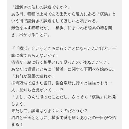
「謎解きの催しの試遊ですか？」
ある日、猫猫は上司である壬氏から遠方にある「横浜」と
いう街で謎解きの試遊をしてほしいと頼まれる。
難色を示す猫猫だが、「横浜」にまつわる秘薬の噂を聞
き、出かけることに。
「『横浜』というところに行くことになったんだけど、一
緒に来てもらえないか？」
猫猫が一緒に行く相手として誘ったのがあなただった。
あなたは猫猫とともに「横浜」に関する下調べを始める。
「お前が薬屋の連れか」
準備万端で迎えた当日、集合場所に行くと猫猫ともう一
人、見知らぬ男がいて……!?
「よし、みんな揃ったことだし、さっそく『横浜』に出発
しよう」
果たして、試遊はうまくいくのだろうか？
猫猫と壬氏とともに、横浜で謎を解くあなたの一日が今始
まる！