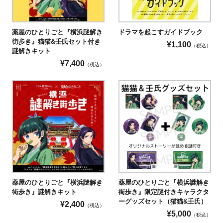
薬屋のひとりごと『横浜謎解き
ドラマを起こすガイドブック
街歩き』猫猫&壬氏セット付き
¥
1,100
（税込）
謎解きキット
¥
7,400
（税込）
薬屋のひとりごと『横浜謎解き
薬屋のひとりごと『横浜謎解き
街歩き』謎解きキット
街歩き』限定謎付きキャラクタ
ーグッズセット（猫猫&壬氏）
¥
2,400
（税込）
¥
5,000
（税込）