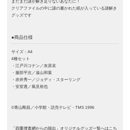
まだまだ謎が解き足りないあなたに！
クリアファイルの中に謎の書かれた紙が入っている謎解き
グッズです
●商品仕様
サイズ：A4
4種セット
・江戸川コナン／灰原哀
・服部平次／遠山和葉
・赤井秀一／ジョディ・スターリング
・安室透／風見裕也
©青山剛昌／小学館・読売テレビ・TMS 1996
「四重捜査網からの脱出」オリジナルグッズ一覧へはこち