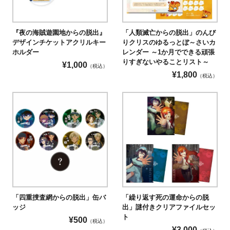
『夜の海賊遊園地からの脱出』
「人類滅亡からの脱出」のんび
デザインチケットアクリルキー
りクリスのゆるっとぼ～さいカ
ホルダー
レンダー ～1か月でできる頑張
りすぎないやることリスト～
¥
1,000
（税込）
¥
1,800
（税込）
「四重捜査網からの脱出」缶バ
「繰り返す死の運命からの脱
ッジ
出」謎付きクリアファイルセッ
ト
¥
500
（税込）
¥
3,000