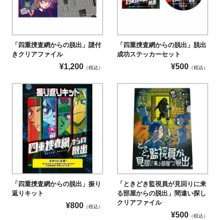
「四重捜査網からの脱出」謎付
「四重捜査網からの脱出」脱出
きクリアファイル
成功ステッカーセット
¥
1,200
¥
500
（税込）
（税込）
「四重捜査網からの脱出」振り
「ときどき監視員が見回りに来
返りキット
る部屋からの脱出」間違い探し
クリアファイル
¥
800
（税込）
¥
500
（税込）