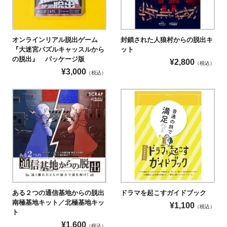
オンラインリアル脱出ゲーム
封鎖された人狼村からの脱出キ
『大迷宮パズルキャッスルから
ット
の脱出』 パッケージ版
¥
2,800
（税込）
¥
3,000
（税込）
ある２つの通信基地からの脱出
ドラマを起こすガイドブック
南極基地キット／北極基地キッ
¥
1,100
（税込）
ト
¥
1,600
（税込）