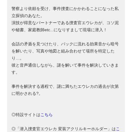
警察より依頼を受け、事件捜査にかかわることになった私
立探偵のあなた。
演技が得意なパートナーである捜査官エウレカが、コソ泥
や秘書、家庭教師etc...になりすまして現場に潜入！
会話の矛盾を見つけたり、バックに流れる効果音から暗号
を解いたり、写真や地図と組み合わせて場所を特定した
り…。
彼と音声通信しながら、謎を解いて事件を解決していきま
す。
事件を解決する過程で、謎に満ちたエウレカの過去が次第
に明かされる?。
◎特設サイトは
こちら
◎「潜入捜査官エウレカ 変装アクリルキーホルダー」は
こ