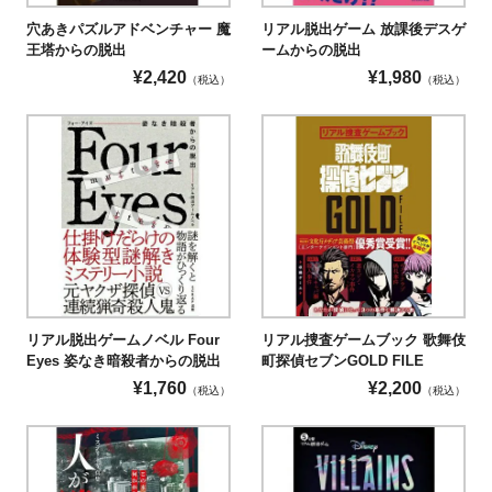
穴あきパズルアドベンチャー 魔
リアル脱出ゲーム 放課後デスゲ
王塔からの脱出
ームからの脱出
¥
2,420
¥
1,980
（税込）
（税込）
リアル脱出ゲームノベル Four
リアル捜査ゲームブック 歌舞伎
Eyes 姿なき暗殺者からの脱出
町探偵セブンGOLD FILE
¥
1,760
¥
2,200
（税込）
（税込）