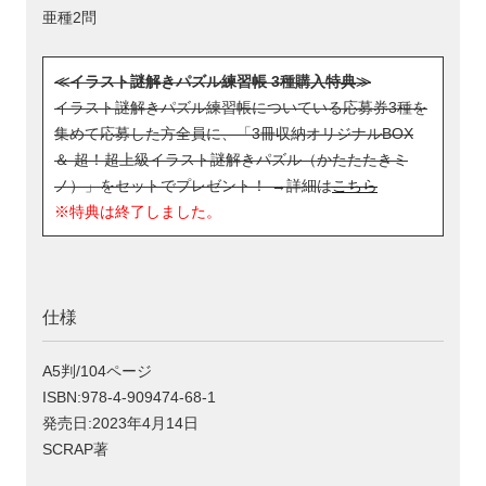
亜種2問
≪イラスト謎解きパズル練習帳 3種購入特典≫
イラスト謎解きパズル練習帳についている応募券3種を
集めて応募した方全員に、「3冊収納オリジナルBOX
＆ 超！超上級イラスト謎解きパズル（かたたたきミ
ノ）」をセットでプレゼント！ →詳細は
こちら
※特典は終了しました。
仕様
A5判/104ページ
ISBN:978-4-909474-68-1
発売日:2023年4月14日
SCRAP著