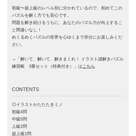
初級〜超上級のレベル別に分かれているので、初めてこの
パズルを解く方でも安心です。
問題を解き続けるうちに、あなたのパズル力が向上するこ
と間違いなし！
めくるめくパズルの世界を心ゆくまで存分にお楽しみくだ
さい。
→「解いて、解いて、解きまくれ！ イラスト謎解きパズル
練習帳 3冊セット（特典付き）」は
こちら
CONTENTS
◎イラストかたたたきミノ
初級4問
中級5問
上級2問
超上級1問