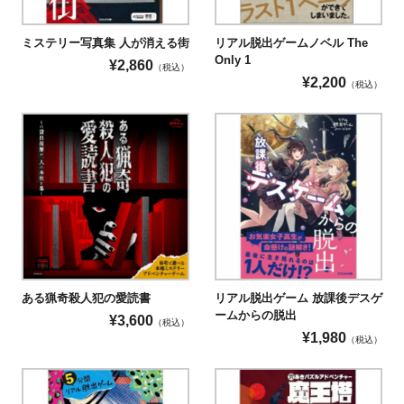
ミステリー写真集 人が消える街
リアル脱出ゲームノベル The
Only 1
¥
2,860
（税込）
¥
2,200
（税込）
ある猟奇殺人犯の愛読書
リアル脱出ゲーム 放課後デスゲ
ームからの脱出
¥
3,600
（税込）
¥
1,980
（税込）