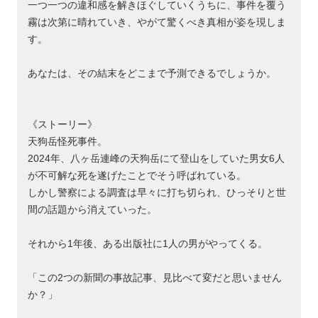
一つ一つの違和感を解きほぐしていくうちに、事件を覆う
霧は次第に晴れていき、やがて驚くべき真相が姿を現しま
す。
あなたは、その結末をどこまで予測できるでしょうか。
《ストーリー》
天狗岳怪死事件。
2024年、八ヶ岳連峰の天狗岳にて登山をしていた男女6人
が不可解な死を遂げたことでそう呼ばれている。
しかし警察による調査は早々に打ち切られ、ひっそりと世
間の話題から消えていった。
それから1年後、ある出版社に1人の男がやってくる。
「この2つの新聞の事故記事、見比べて変だと思いません
か？」