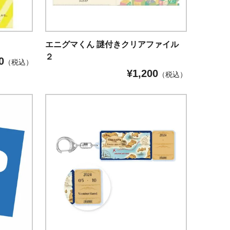
エニグマくん 謎付きクリアファイル
２
0
（税込）
¥
1,200
（税込）