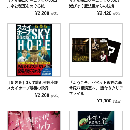
リアル脱出ゲームブックvol.2
リアル脱出ゲームブックvol.3
ルネと秘宝をめぐる旅
滅びゆく魔法書からの脱出
¥
2,200
¥
2,420
（税込）
（税込）
［新装版］3人で読む推理小説
「ようこそ、ゼペット教授の異
スカイホープ最後の飛行
常犯罪相談室へ」 謎付きクリア
ファイル
¥
2,200
（税込）
¥
1,000
（税込）