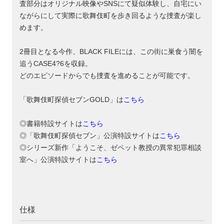
査部分はオリジナル映像やSNSにて疑似体験し、自宅にい
ながらにして実際に歌舞伎町を歩き回るような捜査が楽し
めます。
2冊目となる今作、BLACK FILEには、この街に巣食う闇を
追うCASE4?6を収録。
どのエピソードからでも捜査を進めることが可能です。
「歌舞伎町探偵セブンGOLD」は
こちら
◎書籍特設サイトは
こちら
◎「歌舞伎町探偵セブン」公演特設サイトは
こちら
◎シリーズ新作「ようこそ、ゼペット教授の異常犯罪相談
室へ」公演特設サイトは
こちら
仕様