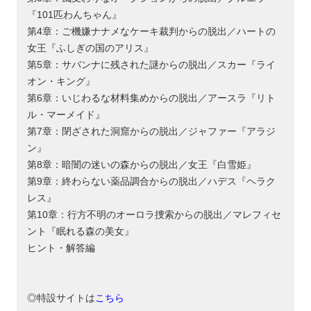
『101匹わんちゃん』
第4章：ご機嫌ナナメなケーキ裁判からの脱出／ハートの
女王『ふしぎの国のアリス』
第5章：サバンナに残された謎からの脱出／スカー『ライ
オン・キング』
第6章：いじわるな材料集めからの脱出／アースラ『リト
ル・マーメイド』
第7章：閉ざされた洞窟からの脱出／ジャファー『アラジ
ン』
第8章：暗闇の迷いの森からの脱出／女王『白雪姫』
第9章：終わらない薬品調合からの脱出／ハデス『ヘラク
レス』
第10章：行方不明のオーロラ捜索からの脱出／マレフィセ
ント『眠れる森の美女』
ヒント・解答編
◎特設サイトは
こちら