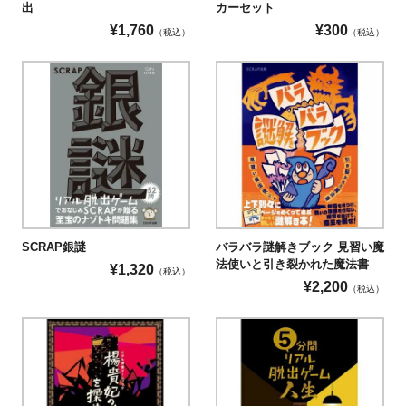
出
カーセット
¥
1,760
¥
300
（税込）
（税込）
SCRAP銀謎
バラバラ謎解きブック 見習い魔
法使いと引き裂かれた魔法書
¥
1,320
（税込）
¥
2,200
（税込）