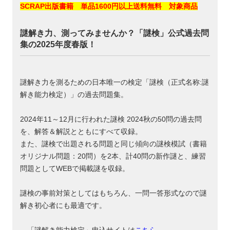
SCRAP出版書籍 単品1600円以上送料無料 対象商品
謎解き力、測ってみませんか？「謎検」公式過去問
集の2025年度春版！
謎解き力を測るための日本唯一の検定「謎検（正式名称:謎
解き能力検定）」の過去問題集。
2024年11～12月に行われた謎検 2024秋の50問の過去問
を、解答＆解説とともにすべて収録。
また、謎検で出題される問題と同じ傾向の謎検模試（書籍
オリジナル問題：20問）を2本、計40問の新作謎と、練習
問題としてWEBで掲載謎を収録。
謎検の事前対策としてはもちろん、一問一答形式なので謎
解き初心者にも最適です。