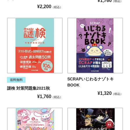
¥
1,760
税込
¥
2,200
税込
SCRAPいじわるナゾトキ
送料無料
BOOK
謎検 対策問題集2021秋
¥
1,320
税込
¥
1,760
税込