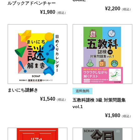
ルブックアドベンチャー
¥
2,200
税込
¥
1,980
税込
まいにち謎解き
送料無料
¥
1,540
五教科謎検 3級 対策問題集
税込
vol.1
¥
1,980
税込