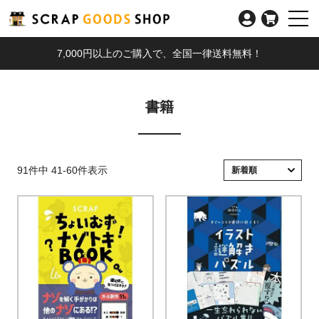
7,000円以上のご購入で、全国一律送料無料！
書籍
91
件中
41
-
60
件表示
新着順