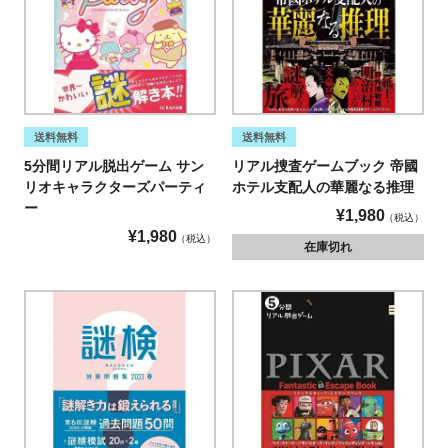
送料無料
送料無料
5分間リアル脱出ゲーム サン
リアル捜査ゲームブック 帝國
リオキャラクターズパーティ
ホテル支配人の華麗なる推理
ー
¥
1,980
税込
¥
1,980
税込
在庫切れ