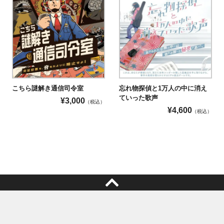
こちら謎解き通信司令室
忘れ物探偵と1万人の中に消え
ていった歌声
¥
3,000
（税込）
¥
4,600
（税込）