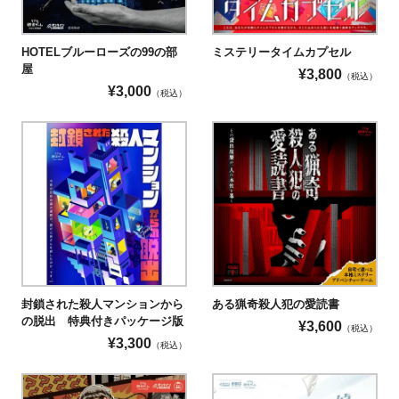
HOTELブルーローズの99の部
ミステリータイムカプセル
屋
¥
3,800
（税込）
¥
3,000
（税込）
封鎖された殺人マンションから
ある猟奇殺人犯の愛読書
の脱出 特典付きパッケージ版
¥
3,600
（税込）
¥
3,300
（税込）