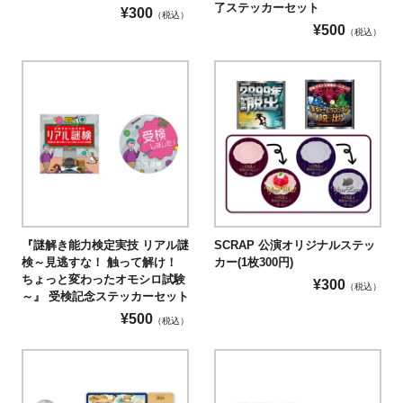
了ステッカーセット
¥
300
（税込）
¥
500
（税込）
『謎解き能力検定実技 リアル謎
SCRAP 公演オリジナルステッ
検～見逃すな！ 触って解け！
カー(1枚300円)
ちょっと変わったオモシロ試験
¥
300
（税込）
～』 受検記念ステッカーセット
¥
500
（税込）