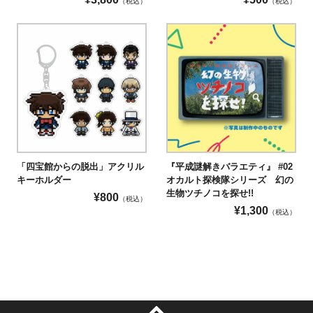
（税込）
（税込）
「四宝館からの脱出」アクリル
『平成謎解きバラエティ』 #02
キーホルダー
オカルト探検隊シリーズ 幻の
生物ツチノコを探せ!!
¥
800
（税込）
¥
1,300
（税込）