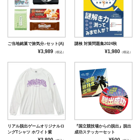
ご当地銘菓で旅気分♪セット(A)
謎検 対策問題集2024秋
¥
3,989
¥
1,980
（税込）
（税込）
リアル脱出ゲームオリジナルロ
『国立競技場からの脱出』脱出
ングTシャツ ホワイト紫
成功ステッカーセット
¥
3,800
¥
500