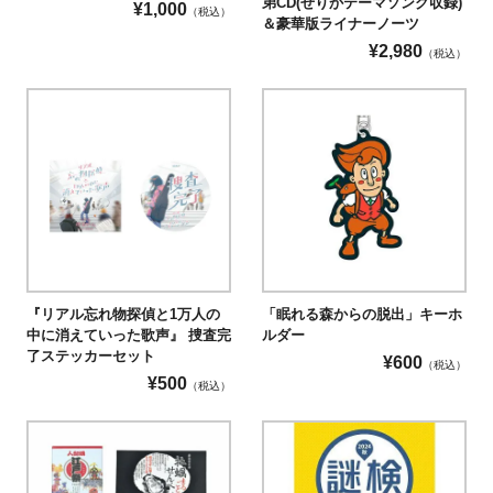
弟CD(せりかテーマソング収録)
¥
1,000
（税込）
＆豪華版ライナーノーツ
¥
2,980
（税込）
『リアル忘れ物探偵と1万人の
「眠れる森からの脱出」キーホ
中に消えていった歌声』 捜査完
ルダー
了ステッカーセット
¥
600
（税込）
¥
500
（税込）