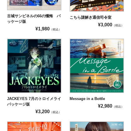
古城サンピネルの66の懺悔 パ
こちら謎解き通信司令室
ッケージ版
¥
3,000
（税込）
¥
1,980
（税込）
JACKEYES 7月のトロイメライ
Message in a Bottle
パッケージ版
¥
2,980
（税込）
¥
3,200
（税込）