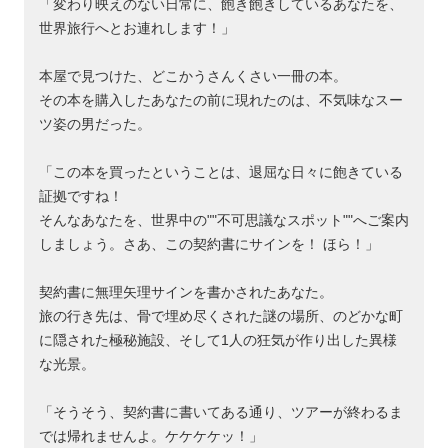
「変わり映えのない日常に、飽き飽きしているあなたを、
世界旅行へとお連れします！」
本屋で見つけた、どこかうさんくさい一冊の本。
その本を購入したあなたの前に現れたのは、不気味なスー
ツ姿の男だった。
「この本を買ったということは、退屈な日々に飽きている
証拠ですね！
そんなあなたを、世界中の""不可思議なスポット""へご案内
しましょう。さあ、この契約書にサインを！ ほら！」
契約書に無理矢理サインを書かされたあなた。
旅の行き先は、骨で埋め尽くされた謎の場所、のどかな町
に隠された極秘施設、そして1人の狂気が作り出した異様
な光景。
「そうそう、契約書に書いてある通り、ツアーが終わるま
では帰れませんよ。ケケケケッ！」