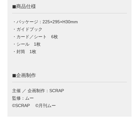
◼︎商品仕様
・パッケージ：225×295×H30mm
・ガイドブック
・カード／シート 6枚
・シール 1枚
・封筒 1枚
◼︎企画制作
主催 ／ 企画制作：SCRAP
監修：ムー
©SCRAP ©月刊ムー