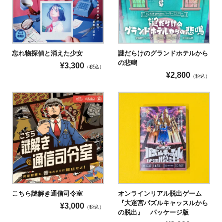
忘れ物探偵と消えた少女
謎だらけのグランドホテルから
の悲鳴
¥
3,300
（税込）
¥
2,800
（税込）
こちら謎解き通信司令室
オンラインリアル脱出ゲーム
『大迷宮パズルキャッスルから
¥
3,000
（税込）
の脱出』 パッケージ版