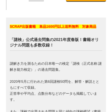
SCRAP出版書籍 単品1600円以上送料無料 対象商品
「謎検」公式過去問集の2021年度春版！書籍オリ
ジナル問題も多数収録！
謎解き力を測るための日本唯一の検定「謎検（正式名称:謎
解き能力検定）」の過去問題集。
2020年5月に行われた第6回謎検50問を、解答・解説とと
もにすべて収録。
正答率や平均点、点数分布などのデータも掲載していま
す。
また、謎検で出題される問題と同じ傾向の謎検模試（書籍