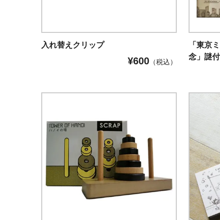
入れ替えクリップ
「東京ミ
念」謎
¥
600
（税込）