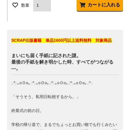
カートに入れる
SCRAP出版書籍 単品1600円以上送料無料 対象商品
まいにち届く手紙に記された謎。
最後の手紙を解き明かした時、すべてがつながる
―。
.:*:.｡oＯo｡.:*:.｡oＯo｡.:*:.｡oＯo｡.:*:.｡oＯo｡.:*:.
「そうそう、私明日転校するから。」
終業式の前の日。
学校の帰り道で、まるでちょっとお買い物でも行くみたい