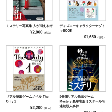
ミステリー写真集 人が消える街
ディズニーキャラクターナゾト
キBOOK
¥
2,860
（税込）
¥
1,650
（税込）
リアル脱出ゲームノベル The
5分間リアル脱出ゲーム
Only 1
Mystery 豪華客船ミステール号
連続殺人事件
¥
2,200
（税込）