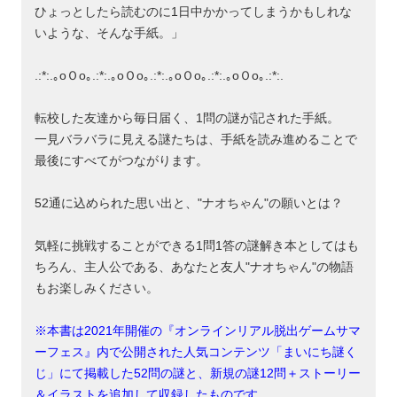
ひょっとしたら読むのに1日中かかってしまうかもしれな
いような、そんな手紙。」
.:*:.｡oＯo｡.:*:.｡oＯo｡.:*:.｡oＯo｡.:*:.｡oＯo｡.:*:.
転校した友達から毎日届く、1問の謎が記された手紙。
一見バラバラに見える謎たちは、手紙を読み進めることで
最後にすべてがつながります。
52通に込められた思い出と、"ナオちゃん"の願いとは？
気軽に挑戦することができる1問1答の謎解き本としてはも
ちろん、主人公である、あなたと友人"ナオちゃん"の物語
もお楽しみください。
※本書は2021年開催の『オンラインリアル脱出ゲームサマ
ーフェス』内で公開された人気コンテンツ「まいにち謎く
じ」にて掲載した52問の謎と、新規の謎12問＋ストーリー
＆イラストを追加して収録したものです。