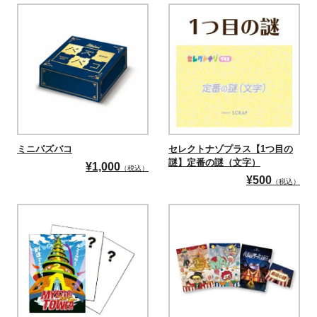
ミニパズバコ
セレクトナゾプラス【1つ目の
謎】定番の謎（文字）
¥
1,000
（税込）
¥
500
（税込）