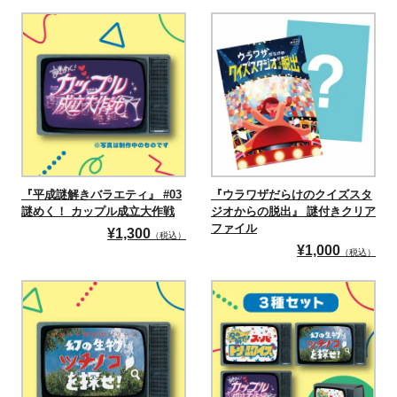
『平成謎解きバラエティ』 #03
『ウラワザだらけのクイズスタ
謎めく！ カップル成立大作戦
ジオからの脱出』 謎付きクリア
ファイル
¥
1,300
（税込）
¥
1,000
（税込）