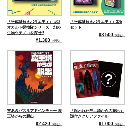
『平成謎解きバラエティ』 #02
『平成謎解きバラエティ』3種
オカルト探検隊シリーズ 幻の
セット
生物ツチノコを探せ!!
¥
3,500
（税込）
¥
1,300
（税込）
穴あきパズルアドベンチャー 魔
「呪われた廃工場からの脱出」
王塔からの脱出
謎付きクリアファイル
¥
2,420
¥
1,000
（税込）
（税込）