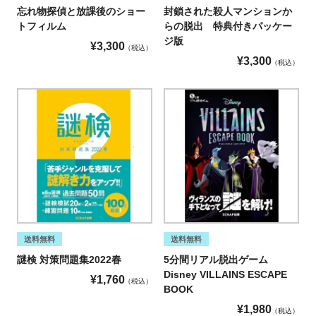
忘れ物探偵と放課後のショー
封鎖された殺人マンションか
トフィルム
らの脱出 特典付きパッケー
ジ版
¥
3,300
税込
¥
3,300
税込
送料無料
送料無料
謎検 対策問題集2022春
5分間リアル脱出ゲーム
Disney VILLAINS ESCAPE
¥
1,760
税込
BOOK
¥
1,980
税込