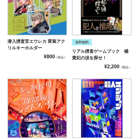
潜入捜査官エウレカ 変装アク
送料無料
リルキーホルダー
リアル捜査ゲームブック 楊
¥
800
貴妃の涙を探せ！
税込
¥
2,200
税込