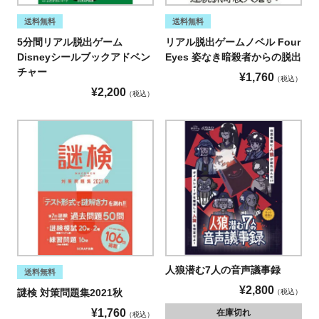
送料無料
送料無料
5分間リアル脱出ゲーム
リアル脱出ゲームノベル Four
Disneyシールブックアドベン
Eyes 姿なき暗殺者からの脱出
チャー
¥
1,760
税込
¥
2,200
税込
人狼潜む7人の音声議事録
送料無料
¥
2,800
謎検 対策問題集2021秋
税込
¥
1,760
在庫切れ
税込