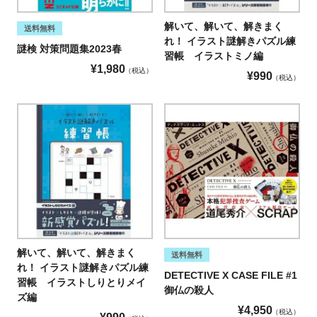
解いて、解いて、解きまく
送料無料
れ！ イラスト謎解きパズル練
謎検 対策問題集2023春
習帳 イラストミノ編
¥
1,980
税込
¥
990
税込
解いて、解いて、解きまく
送料無料
れ！ イラスト謎解きパズル練
DETECTIVE X CASE FILE #1
習帳 イラストしりとりメイ
御仏の殺人
ズ編
¥
4,950
税込