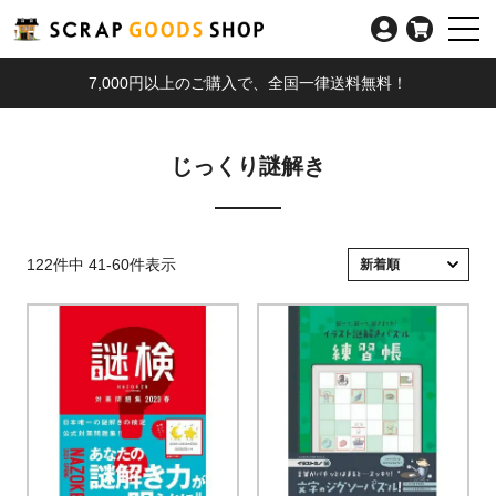
7,000円以上のご購入で、全国一律送料無料！
じっくり謎解き
122
件中
41
-
60
件表示
新着順