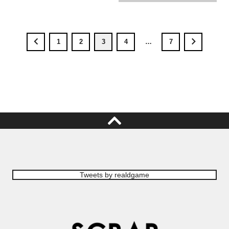
1
2
3
4
…
7
Tweets by realdgame