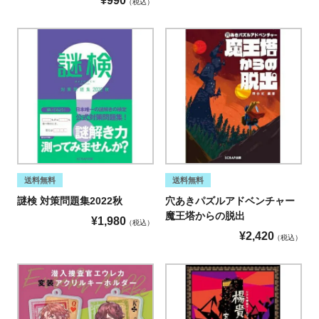
¥
990
税込
送料無料
送料無料
謎検 対策問題集2022秋
穴あきパズルアドベンチャー
魔王塔からの脱出
¥
1,980
税込
¥
2,420
税込