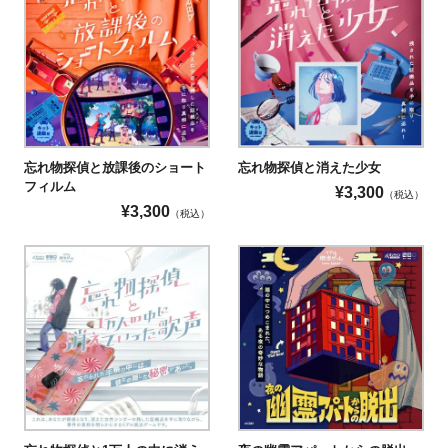
〇
画面酔いしやすい方
◯
長時間画面が激しく揺れるような演出はありませんので、安心
忘れ物探偵と放課後のショート
忘れ物探偵と消えた少女
してご参加ください。
フィルム
¥
3,300
（税込）
¥
3,300
その他身体による制限
（税込）
以下に該当される方は、ゲームのすべての内容
をお楽しみいただけない可能性がございます。
パソコンなどの画面を長時間見るのが苦手な
方