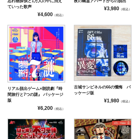
忘れ物探偵と1万人の中に消え
夜の幽霊アパートからの脱出
ていった歌声
¥
3,980
（税込）
¥
4,600
（税込）
古城サンピネルの66の懺悔 パ
リアル脱出ゲーム×朗読劇『時
ッケージ版
間旅行と7つの謎』 パッケージ
¥
1,980
版
（税込）
¥
6,200
（税込）