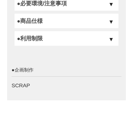
●必要環境/注意事項
●商品仕様
●利用制限
コチラ
年齢制限
●企画制作
なし
十分にお楽しみいただける推奨年齢
SCRAP
12歳（中学生）以上
こちら
外国語の対応について
This game is only available in Japanese.
本ゲームで使用するゲームキット、システムと