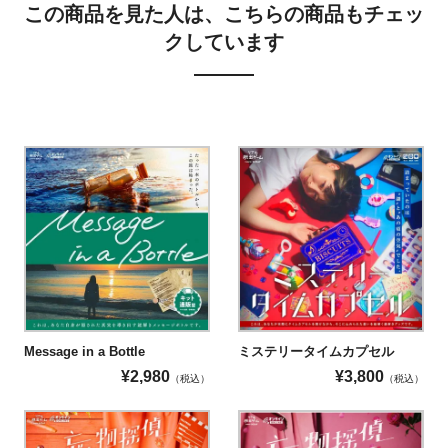
この商品を見た人は、こちらの商品もチェッ
もに外国語の対応はございません。ご注意くだ
クしています
さい。
心臓の弱い方
◯
目の不自由な方
×
手の不自由な方
△
Message in a Bottle
ミステリータイムカプセル
※端末操作やシールの切り貼りが可能な方であればお楽しみい
¥
2,980
¥
3,800
（税込）
（税込）
ただけます。
耳の不自由な方