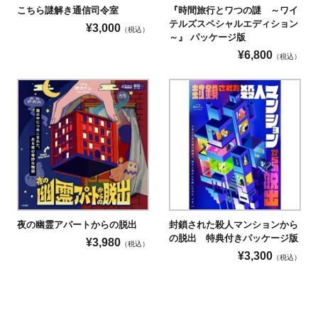
こちら謎解き通信司令室
『時間旅行とワつの謎 ～ワイ
テルズスペシャルエディション
¥
3,000
（税込）
～』 パッケージ版
¥
6,800
（税込）
夜の幽霊アパートからの脱出
封鎖された殺人マンションから
の脱出 特典付きパッケージ版
¥
3,980
（税込）
¥
3,300
（税込）