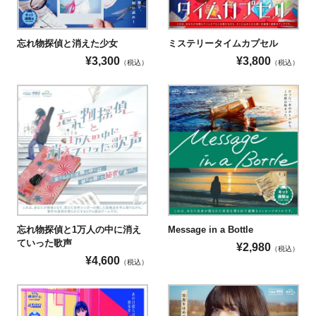
△
忘れ物探偵と消えた少女
ミステリータイムカプセル
※端末操作や紙に字を書くことが可能な方であればお楽しみい
¥
3,300
¥
3,800
（税込）
（税込）
ただけます。
耳の不自由な方
◯
※音声はすべて、字幕もしくはテキストの表示がございます。
画面酔いしやすい方
◯
忘れ物探偵と1万人の中に消え
Message in a Bottle
画面が激しく揺れるような演出はありませんので、安心してご
ていった歌声
¥
2,980
（税込）
参加ください。
¥
4,600
（税込）
その他身体による制限
以下に該当される方は、ゲームのすべての内容