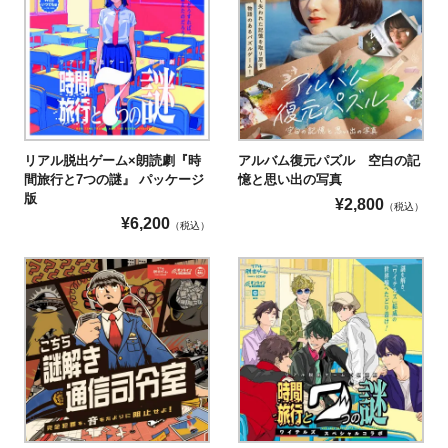
をお楽しみいただけない可能性がございます。
スマートフォンやパソコン、タブレットなど
の画面を長時間見るのが苦手な方
緊張を誘うような演出が苦手な方
リアル脱出ゲーム×朗読劇『時
アルバム復元パズル 空白の記
間旅行と7つの謎』 パッケージ
憶と思い出の写真
版
¥
2,800
（税込）
¥
6,200
（税込）