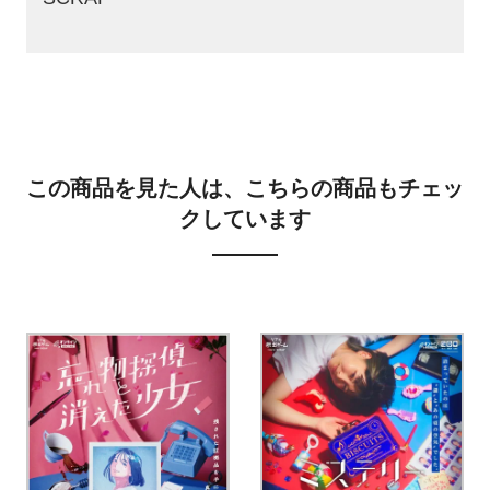
12歳以上(中学生以上)
外国語の対応について
This product is only in Japanese
本商品のゲームキット、本編の映像ともに外国
この商品を見た人は、こちらの商品もチェッ
語の対応はございません。ご注意ください。
クしています
心臓の弱い方
◯
※ただし、一部緊張を誘うような演出がございます。
目の不自由な方
×
手の不自由な方