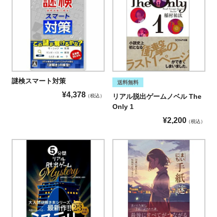
謎検スマート対策
送料無料
¥
4,378
リアル脱出ゲームノベル The
税込
Only 1
¥
2,200
税込