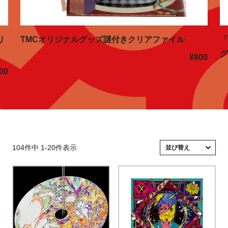
リ
TMCオリジナルグッズ謎付きクリアファイル
¥800
000
104
件中
1
-
20
件表示
並び替え