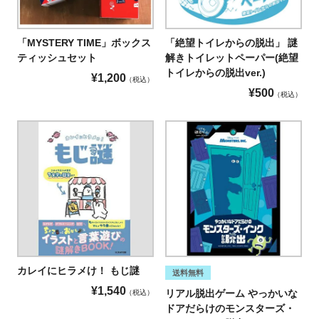
「MYSTERY TIME」ボックス
「絶望トイレからの脱出」
謎
ティッシュセット
解きトイレットペーパー(絶望
トイレからの脱出ver.)
¥
1,200
税込
¥
500
税込
カレイにヒラメけ！ もじ謎
送料無料
¥
1,540
リアル脱出ゲーム やっかいな
税込
ドアだらけのモンスターズ・