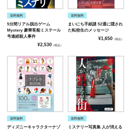
送料無料
送料無料
5分間リアル脱出ゲーム
まいにち手紙謎 52通に隠され
Mystery 豪華客船ミステール
た転校生のメッセージ
号連続殺人事件
¥
1,650
税込
¥
2,530
税込
送料無料
送料無料
ディズニーキャラクターナゾ
ミステリー写真集 人が消える