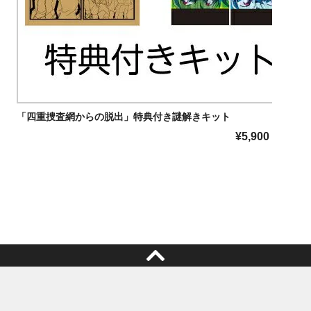
「四重捜査網からの脱出」特典付き謎解きキット
「
¥
5,900
税込